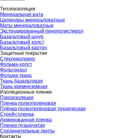
Теплоизоляция
Минеральная вата
Цилиндры минераловатные
Маты минераловатные
Экструдированный пенополистирол
Базальтовый шнур
Базальтовый холст
Базальтовый картон
Защитные покрытия
Стекловолокно
Фольма-холст
Фольгоизол
Фольма-ткань
Ткань базальтовая
Ткань кремнеземная
Изоляционные пленки
Пароизоляция
Пленка полиэтиленовая
Плёнка полиэтиленовая техническая
Стрейч пленка
Армированная пленка
Пленка пузырчатая
Соединительные ленты
Контакты