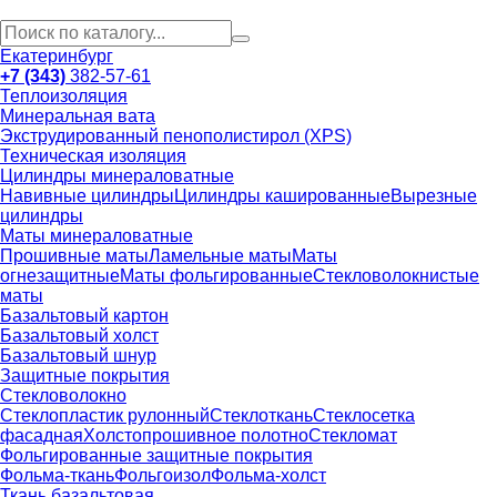
Екатеринбург
+7 (343)
382-57-61
Теплоизоляция
Минеральная вата
Экструдированный пенополистирол (XPS)
Техническая изоляция
Цилиндры минераловатные
Навивные цилиндры
Цилиндры кашированные
Вырезные
цилиндры
Маты минераловатные
Прошивные маты
Ламельные маты
Маты
огнезащитные
Маты фольгированные
Стекловолокнистые
маты
Базальтовый картон
Базальтовый холст
Базальтовый шнур
Защитные покрытия
Стекловолокно
Стеклопластик рулонный
Стеклоткань
Стеклосетка
фасадная
Холстопрошивное полотно
Стекломат
Фольгированные защитные покрытия
Фольма-ткань
Фольгоизол
Фольма-холст
Ткань базальтовая