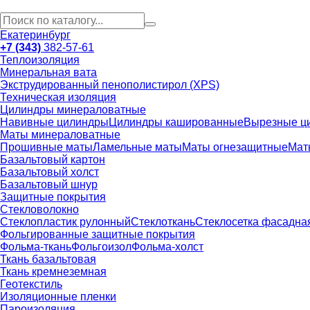
Екатеринбург
+7 (343)
382-57-61
Теплоизоляция
Минеральная вата
Экструдированный пенополистирол (XPS)
Техническая изоляция
Цилиндры минераловатные
Навивные цилиндры
Цилиндры кашированные
Вырезные ц
Маты минераловатные
Прошивные маты
Ламельные маты
Маты огнезащитные
Мат
Базальтовый картон
Базальтовый холст
Базальтовый шнур
Защитные покрытия
Стекловолокно
Стеклопластик рулонный
Стеклоткань
Стеклосетка фасадна
Фольгированные защитные покрытия
Фольма-ткань
Фольгоизол
Фольма-холст
Ткань базальтовая
Ткань кремнеземная
Геотекстиль
Изоляционные пленки
Пароизоляция