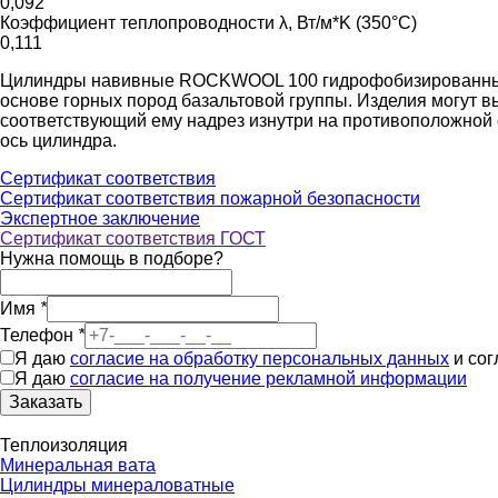
0,092
Коэффициент теплопроводности λ, Вт/м*K (350°C)
0,111
Цилиндры навивные ROCKWOOL 100 гидрофобизированные н
основе горных пород базальтовой группы. Изделия могут
соответствующий ему надрез изнутри на противоположной с
ось цилиндра.
Сертификат соответствия
Сертификат соответствия пожарной безопасности
Экспертное заключение
Сертификат соответствия ГОСТ
Нужна помощь в подборе?
Имя
*
Телефон
*
Я даю
согласие на обработку персональных данных
и со
Я даю
согласие на получение рекламной информации
Заказать
Теплоизоляция
Минеральная вата
Цилиндры минераловатные