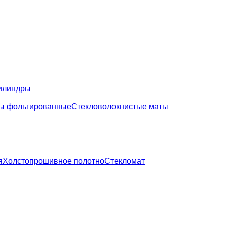
илиндры
ы фольгированные
Стекловолокнистые маты
я
Холстопрошивное полотно
Стекломат