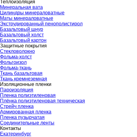
Теплоизоляция
Минеральная вата
Цилиндры минераловатные
Маты минераловатные
Экструдированный пенополистирол
Базальтовый шнур
Базальтовый холст
Базальтовый картон
Защитные покрытия
Стекловолокно
Фольма-холст
Фольгоизол
Фольма-ткань
Ткань базальтовая
Ткань кремнеземная
Изоляционные пленки
Пароизоляция
Пленка полиэтиленовая
Плёнка полиэтиленовая техническая
Стрейч пленка
Армированная пленка
Пленка пузырчатая
Соединительные ленты
Контакты
Екатеринбург