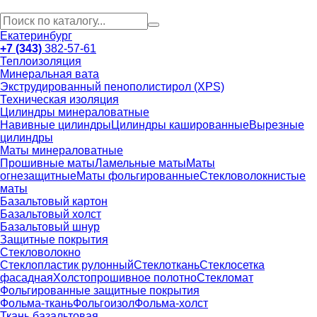
Екатеринбург
+7 (343)
382-57-61
Теплоизоляция
Минеральная вата
Экструдированный пенополистирол (XPS)
Техническая изоляция
Цилиндры минераловатные
Навивные цилиндры
Цилиндры кашированные
Вырезные
цилиндры
Маты минераловатные
Прошивные маты
Ламельные маты
Маты
огнезащитные
Маты фольгированные
Стекловолокнистые
маты
Базальтовый картон
Базальтовый холст
Базальтовый шнур
Защитные покрытия
Стекловолокно
Стеклопластик рулонный
Стеклоткань
Стеклосетка
фасадная
Холстопрошивное полотно
Стекломат
Фольгированные защитные покрытия
Фольма-ткань
Фольгоизол
Фольма-холст
Ткань базальтовая