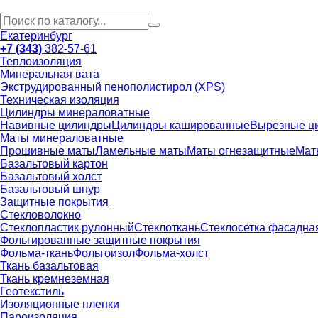
Екатеринбург
+7 (343)
382-57-61
Теплоизоляция
Минеральная вата
Экструдированный пенополистирол (XPS)
Техническая изоляция
Цилиндры минераловатные
Навивные цилиндры
Цилиндры кашированные
Вырезные ц
Маты минераловатные
Прошивные маты
Ламельные маты
Маты огнезащитные
Мат
Базальтовый картон
Базальтовый холст
Базальтовый шнур
Защитные покрытия
Стекловолокно
Стеклопластик рулонный
Стеклоткань
Стеклосетка фасадна
Фольгированные защитные покрытия
Фольма-ткань
Фольгоизол
Фольма-холст
Ткань базальтовая
Ткань кремнеземная
Геотекстиль
Изоляционные пленки
Пароизоляция