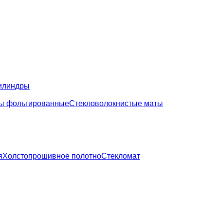
илиндры
ы фольгированные
Стекловолокнистые маты
я
Холстопрошивное полотно
Стекломат