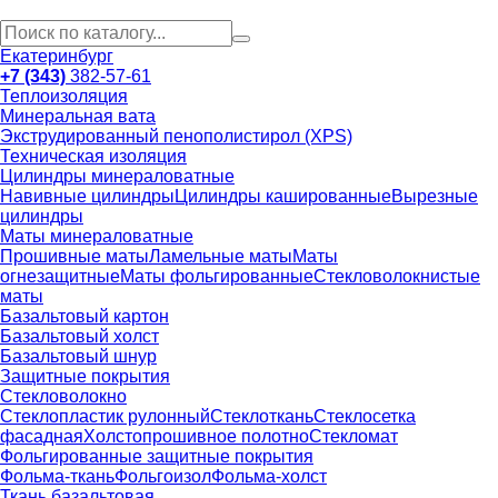
Екатеринбург
+7 (343)
382-57-61
Теплоизоляция
Минеральная вата
Экструдированный пенополистирол (XPS)
Техническая изоляция
Цилиндры минераловатные
Навивные цилиндры
Цилиндры кашированные
Вырезные
цилиндры
Маты минераловатные
Прошивные маты
Ламельные маты
Маты
огнезащитные
Маты фольгированные
Стекловолокнистые
маты
Базальтовый картон
Базальтовый холст
Базальтовый шнур
Защитные покрытия
Стекловолокно
Стеклопластик рулонный
Стеклоткань
Стеклосетка
фасадная
Холстопрошивное полотно
Стекломат
Фольгированные защитные покрытия
Фольма-ткань
Фольгоизол
Фольма-холст
Ткань базальтовая