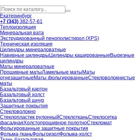
Екатеринбург
+7 (343)
382-57-61
Теплоизоляция
Минеральная вата
Экструдированный пенополистирол (XPS)
Техническая изоляция
Цилиндры минераловатные
Навивные цилиндры
Цилиндры кашированные
Вырезные
цилиндры
Маты минераловатные
Прошивные маты
Ламельные маты
Маты
огнезащитные
Маты фольгированные
Стекловолокнистые
маты
Базальтовый картон
Базальтовый холст
Базальтовый шнур
Защитные покрытия
Стекловолокно
Стеклопластик рулонный
Стеклоткань
Стеклосетка
фасадная
Холстопрошивное полотно
Стекломат
Фольгированные защитные покрытия
Фольма-ткань
Фольгоизол
Фольма-холст
Ткань базальтовая