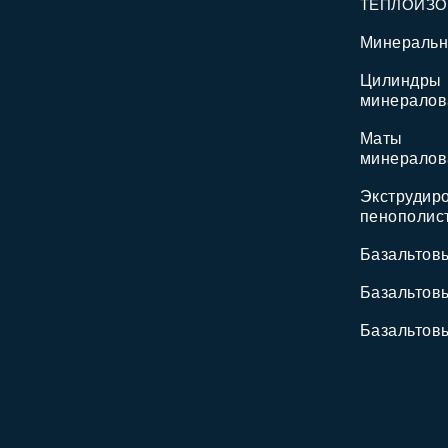
ТЕПЛОИЗ
Минеральн
Цилиндры
минералов
Маты
минералов
Экструдир
пенополис
Базальтов
Базальтов
Базальтов