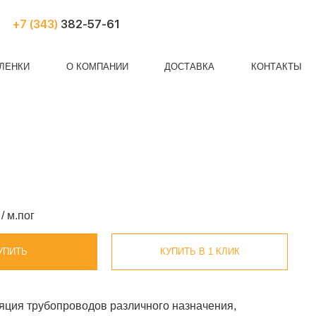
+7 (343)
382-57-61
ЛЕНКИ
О КОМПАНИИ
ДОСТАВКА
КОНТАКТЫ
Й ХОЛСТ
НЕЗЕМНАЯ
КА
БАЗАЛЬТОВЫЙ ШНУР
АРМИРОВАННАЯ ПЛЕНКА
 / м.пог
УПИТЬ
КУПИТЬ В 1 КЛИК
яция трубопроводов различного назначения,