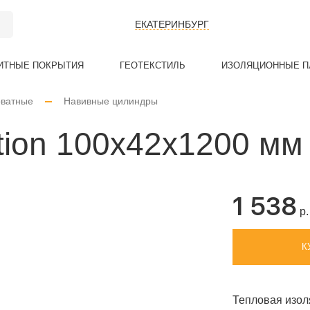
ЕКАТЕРИНБУРГ
ИТНЫЕ ПОКРЫТИЯ
ГЕОТЕКСТИЛЬ
ИЗОЛЯЦИОННЫЕ П
ватные
Навивные цилиндры
Е
ИТНЫЕ
АЯ
БАЗАЛЬТОВЫЙ КАРТОН
ТКАНЬ БАЗАЛЬТОВАЯ
ПЛЁНКА ПОЛИЭТИЛЕНОВАЯ
БАЗАЛЬТОВЫ
ТКАНЬ КРЕМ
СТРЕЙЧ ПЛЕН
ТЕХНИЧЕСКАЯ
tion 100x42x1200 мм
ТЫ
1 538
ы
р.
К
Тепловая изол