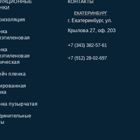
ОЛЯЦИОННЫЕ
КОНТАКТЫ
НКИ
ЕКАТЕРИНБУРГ
оизоляция
г. Екатеринбург, ул.
Крылова 27, оф. 203
нка
иэтиленовая
+7 (343) 382-57-61
нка
иэтиленовая
+7 (912) 28-02-697
ническая
ейч пленка
ированная
нка
нка пузырчатая
динительные
ты