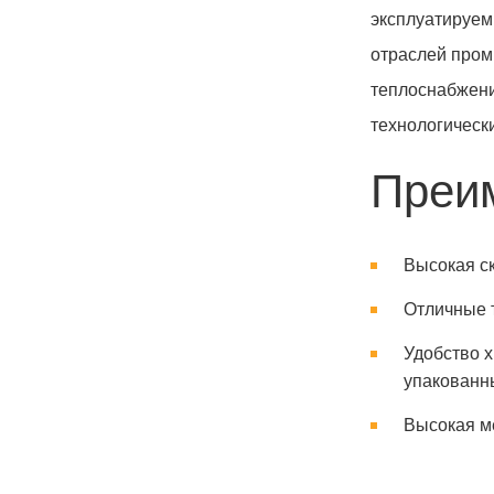
эксплуатируем
отраслей пром
теплоснабжени
технологическ
Преи
Высокая ск
Отличные 
Удобство 
упакованн
Высокая м