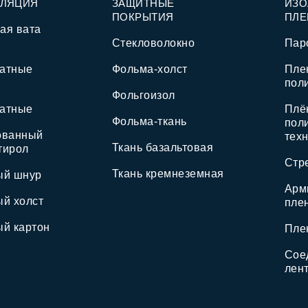
ОЛЯЦИЯ
ЗАЩИТНЫЕ
ИЗ
ПОКРЫТИЯ
ПЛЕ
ая вата
Стекловолокно
Пар
атные
Фольма-холст
Пле
пол
Фольгоизол
атные
Плё
Фольма-ткань
пол
ованный
тех
Ткань базальтовая
тирол
Стр
Ткань кремнеземная
ый шнур
Арм
ый холст
пле
ый картон
Пле
Сое
лен