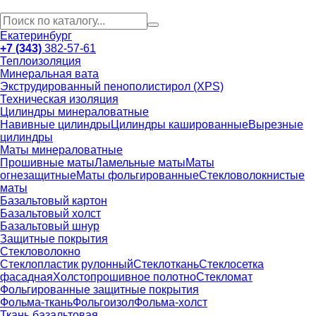
Екатеринбург
+7 (343)
382-57-61
Теплоизоляция
Минеральная вата
Экструдированный пенополистирол (XPS)
Техническая изоляция
Цилиндры минераловатные
Навивные цилиндры
Цилиндры кашированные
Вырезные
цилиндры
Маты минераловатные
Прошивные маты
Ламельные маты
Маты
огнезащитные
Маты фольгированные
Стекловолокнистые
маты
Базальтовый картон
Базальтовый холст
Базальтовый шнур
Защитные покрытия
Стекловолокно
Стеклопластик рулонный
Стеклоткань
Стеклосетка
фасадная
Холстопрошивное полотно
Стекломат
Фольгированные защитные покрытия
Фольма-ткань
Фольгоизол
Фольма-холст
Ткань базальтовая