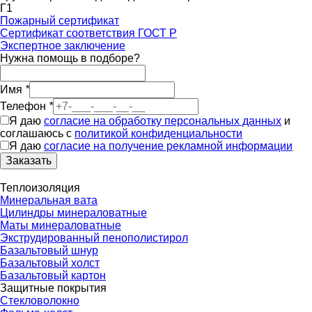
Г1
Пожарный сертификат
Сертификат соответствия ГОСТ Р
Экспертное заключение
Нужна помощь в подборе?
Имя
*
Телефон
*
Я даю
согласие на обработку персональных данных
и
соглашаюсь с
политикой конфиденциальности
Я даю
согласие на получение рекламной информации
Заказать
Теплоизоляция
Минеральная вата
Цилиндры минераловатные
Маты минераловатные
Экструдированный пенополистирол
Базальтовый шнур
Базальтовый холст
Базальтовый картон
Защитные покрытия
Стекловолокно