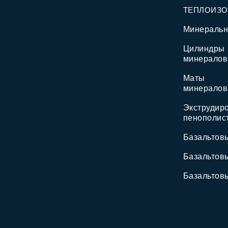
ТЕПЛОИЗ
Минеральн
Цилиндры
минералов
Маты
минералов
Экструдир
пенополис
Базальтов
Базальтов
Базальтов