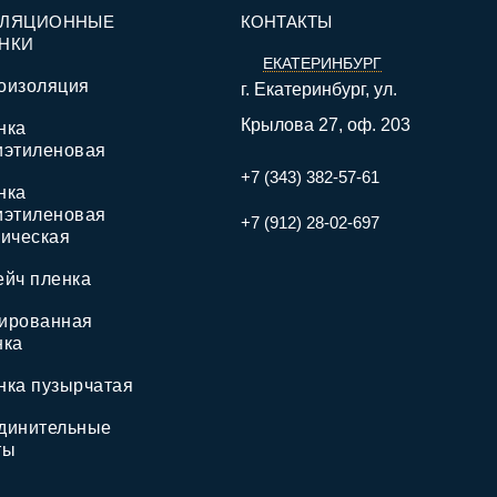
ОЛЯЦИОННЫЕ
КОНТАКТЫ
НКИ
ЕКАТЕРИНБУРГ
оизоляция
г. Екатеринбург, ул.
Крылова 27, оф. 203
нка
иэтиленовая
+7 (343) 382-57-61
нка
иэтиленовая
+7 (912) 28-02-697
ническая
ейч пленка
ированная
нка
нка пузырчатая
динительные
ты