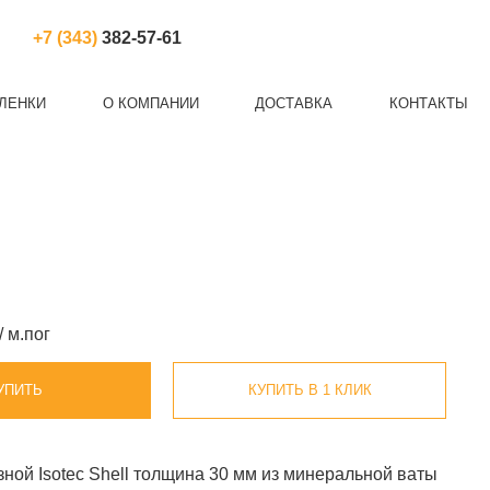
+7 (343)
382-57-61
ЛЕНКИ
О КОМПАНИИ
ДОСТАВКА
КОНТАКТЫ
Й ХОЛСТ
НЕЗЕМНАЯ
КА
БАЗАЛЬТОВЫЙ ШНУР
АРМИРОВАННАЯ ПЛЕНКА
/ м.пог
УПИТЬ
КУПИТЬ В 1 КЛИК
ной Isotec Shell толщина 30 мм из минеральной ваты