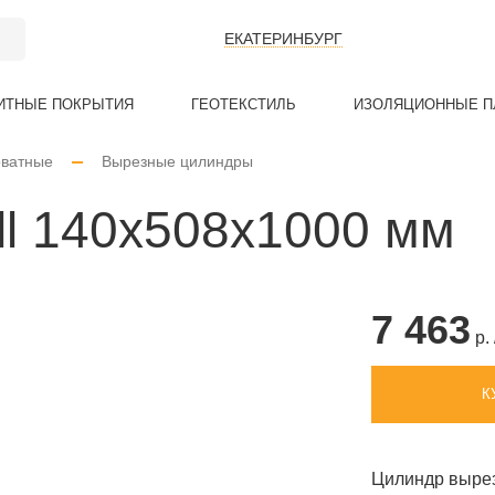
ЕКАТЕРИНБУРГ
ИТНЫЕ ПОКРЫТИЯ
ГЕОТЕКСТИЛЬ
ИЗОЛЯЦИОННЫЕ П
ватные
Вырезные цилиндры
Е
ИТНЫЕ
АЯ
БАЗАЛЬТОВЫЙ КАРТОН
ТКАНЬ БАЗАЛЬТОВАЯ
ПЛЁНКА ПОЛИЭТИЛЕНОВАЯ
БАЗАЛЬТОВЫ
ТКАНЬ КРЕМ
СТРЕЙЧ ПЛЕН
ТЕХНИЧЕСКАЯ
ll 140x508x1000 мм
ТЫ
7 463
ы
р. 
К
Цилиндр вырез