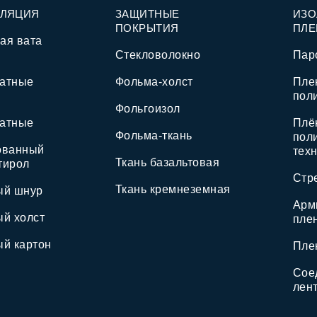
ОЛЯЦИЯ
ЗАЩИТНЫЕ
ИЗ
ПОКРЫТИЯ
ПЛЕ
ая вата
Стекловолокно
Пар
атные
Фольма-холст
Пле
пол
Фольгоизол
атные
Плё
Фольма-ткань
пол
ованный
тех
Ткань базальтовая
тирол
Стр
Ткань кремнеземная
ый шнур
Арм
ый холст
пле
ый картон
Пле
Сое
лен