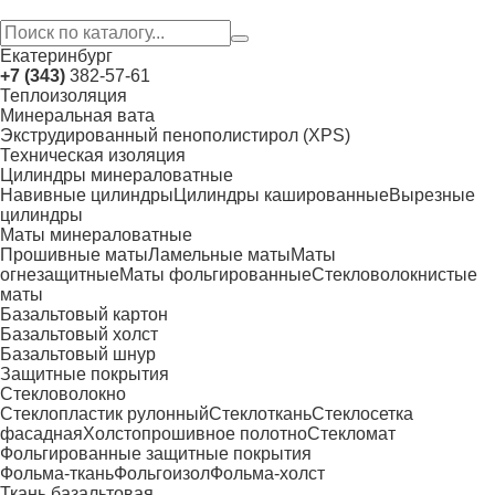
Екатеринбург
+7 (343)
382-57-61
Теплоизоляция
Минеральная вата
Экструдированный пенополистирол (XPS)
Техническая изоляция
Цилиндры минераловатные
Навивные цилиндры
Цилиндры кашированные
Вырезные
цилиндры
Маты минераловатные
Прошивные маты
Ламельные маты
Маты
огнезащитные
Маты фольгированные
Стекловолокнистые
маты
Базальтовый картон
Базальтовый холст
Базальтовый шнур
Защитные покрытия
Стекловолокно
Стеклопластик рулонный
Стеклоткань
Стеклосетка
фасадная
Холстопрошивное полотно
Стекломат
Фольгированные защитные покрытия
Фольма-ткань
Фольгоизол
Фольма-холст
Ткань базальтовая