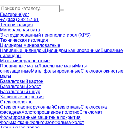
Екатеринбург
+7 (343)
382-57-61
Теплоизоляция
Минеральная вата
Экструдированный пенополистирол (XPS)
Техническая изоляция
Цилиндры минераловатные
Навивные цилиндры
Цилиндры кашированные
Вырезные
цилиндры
Маты минераловатные
Прошивные маты
Ламельные маты
Маты
огнезащитные
Маты фольгированные
Стекловолокнистые
маты
Базальтовый картон
Базальтовый холст
Базальтовый шнур
Защитные покрытия
Стекловолокно
Стеклопластик рулонный
Стеклоткань
Стеклосетка
фасадная
Холстопрошивное полотно
Стекломат
Фольгированные защитные покрытия
Фольма-ткань
Фольгоизол
Фольма-холст
Ткань базальтовая