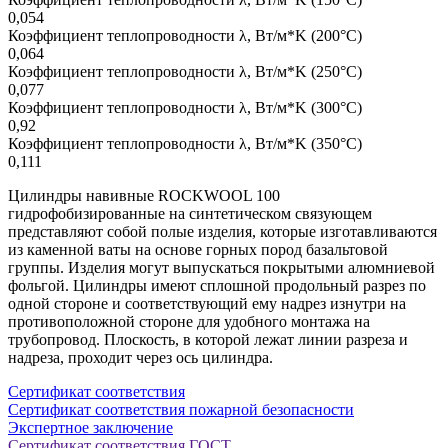
0,054
Коэффициент теплопроводности λ, Вт/м*K (200°C)
0,064
Коэффициент теплопроводности λ, Вт/м*K (250°C)
0,077
Коэффициент теплопроводности λ, Вт/м*K (300°C)
0,92
Коэффициент теплопроводности λ, Вт/м*K (350°C)
0,111
Цилиндры навивные ROCKWOOL 100
гидрофобизированные на синтетическом связующем
представляют собой полые изделия, которые изготавливаются
из каменной ваты на основе горных пород базальтовой
группы. Изделия могут выпускаться покрытыми алюмниевой
фольгой. Цилиндры имеют сплошной продольный разрез по
одной стороне и соответствующий ему надрез изнутри на
противоположной стороне для удобного монтажа на
трубопровод. Плоскость, в которой лежат линии разреза и
надреза, проходит через ось цилиндра.
Сертификат соответствия
Сертификат соответствия пожарной безопасности
Экспертное заключение
Сертификат соответствия ГОСТ