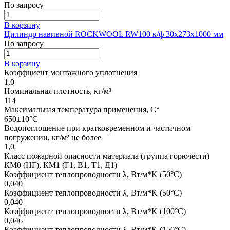
По запросу
В корзину
Цилиндр навивной ROCKWOOL RW100 к/ф 30x273x1000 мм
По запросу
В корзину
Коэффциент монтажного уплотнения
1,0
Номинальная плотность, кг/м³
114
Максимальная температура применения, С°
650±10°C
Водопоглощение при кратковременном и частичном
погружении, кг/м² не более
1,0
Класс пожарной опасности материала (группа горючести)
КМ0 (НГ), КМ1 (Г1, В1, Т1, Д1)
Коэффициент теплопроводности λ, Вт/м*K (50°C)
0,040
Коэффициент теплопроводности λ, Вт/м*K (50°C)
0,040
Коэффициент теплопроводности λ, Вт/м*K (100°C)
0,046
Коэффициент теплопроводности λ, Вт/м*K (150°C)