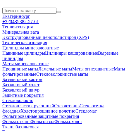
Екатеринбург
+7 (343)
382-57-61
Теплоизоляция
Минеральная вата
Экструдированный пенополистирол (XPS)
Техническая изоляция
Цилиндры минераловатные
Навивные цилиндры
Цилиндры кашированные
Вырезные
цилиндры
Маты минераловатные
Прошивные маты
Ламельные маты
Маты огнезащитные
Маты
фольгированные
Стекловолокнистые маты
Базальтовый картон
Базальтовый холст
Базальтовый шнур
Защитные покрытия
Стекловолокно
Стеклопластик рулонный
Стеклоткань
Стеклосетка
фасадная
Холстопрошивное полотно
Стекломат
Фольгированные защитные покрытия
Фольма-ткань
Фольгоизол
Фольма-холст
Ткань базальтовая