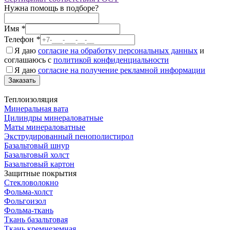
Нужна помощь в подборе?
Имя
*
Телефон
*
Я даю
согласие на обработку персональных данных
и
соглашаюсь с
политикой конфиденциальности
Я даю
согласие на получение рекламной информации
Заказать
Теплоизоляция
Минеральная вата
Цилиндры минераловатные
Маты минераловатные
Экструдированный пенополистирол
Базальтовый шнур
Базальтовый холст
Базальтовый картон
Защитные покрытия
Стекловолокно
Фольма-холст
Фольгоизол
Фольма-ткань
Ткань базальтовая
Ткань кремнеземная