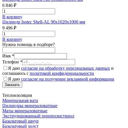
6 846 ₽
В корзину
Цилиндр Isotec Shell-AL 90x1020x1000 мм
9 496 ₽
В корзину
Нужна помощь в подборе?
Имя
*
Телефон
*
Я даю
согласие на обработку персональных данных
и
соглашаюсь с
политикой конфиденциальности
Я даю
согласие на получение рекламной информации
Заказать
Теплоизоляция
Минеральная вата
Цилиндры минераловатные
Маты минераловатные
Экструдированный пенополистирол
Базальтовый шнур
Базальтовый холст