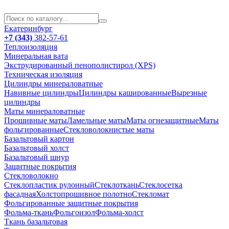
Екатеринбург
+7 (343)
382-57-61
Теплоизоляция
Минеральная вата
Экструдированный пенополистирол (XPS)
Техническая изоляция
Цилиндры минераловатные
Навивные цилиндры
Цилиндры кашированные
Вырезные
цилиндры
Маты минераловатные
Прошивные маты
Ламельные маты
Маты огнезащитные
Маты
фольгированные
Стекловолокнистые маты
Базальтовый картон
Базальтовый холст
Базальтовый шнур
Защитные покрытия
Стекловолокно
Стеклопластик рулонный
Стеклоткань
Стеклосетка
фасадная
Холстопрошивное полотно
Стекломат
Фольгированные защитные покрытия
Фольма-ткань
Фольгоизол
Фольма-холст
Ткань базальтовая