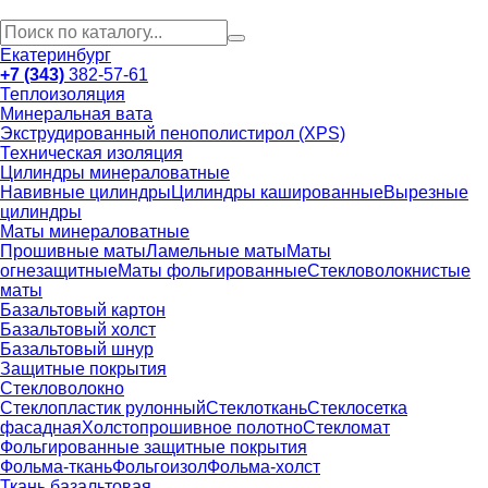
Екатеринбург
+7 (343)
382-57-61
Теплоизоляция
Минеральная вата
Экструдированный пенополистирол (XPS)
Техническая изоляция
Цилиндры минераловатные
Навивные цилиндры
Цилиндры кашированные
Вырезные
цилиндры
Маты минераловатные
Прошивные маты
Ламельные маты
Маты
огнезащитные
Маты фольгированные
Стекловолокнистые
маты
Базальтовый картон
Базальтовый холст
Базальтовый шнур
Защитные покрытия
Стекловолокно
Стеклопластик рулонный
Стеклоткань
Стеклосетка
фасадная
Холстопрошивное полотно
Стекломат
Фольгированные защитные покрытия
Фольма-ткань
Фольгоизол
Фольма-холст
Ткань базальтовая