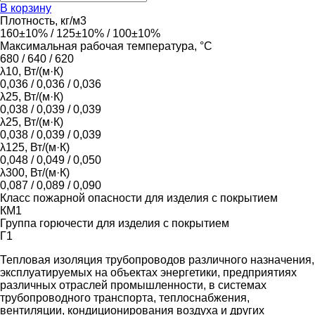
В корзину
Плотность, кг/м3
160±10% / 125±10% / 100±10%
Максимальная рабочая температура, °С
680 / 640 / 620
λ10, Вт/(м·К)
0,036 / 0,036 / 0,036
λ25, Вт/(м·К)
0,038 / 0,039 / 0,039
λ25, Вт/(м·К)
0,038 / 0,039 / 0,039
λ125, Вт/(м·К)
0,048 / 0,049 / 0,050
λ300, Вт/(м·К)
0,087 / 0,089 / 0,090
Класс пожарной опасности для изделия с покрытием
КМ1
Группа горючести для изделия с покрытием
Г1
Тепловая изоляция трубопроводов различного назначения,
эксплуатируемых на объектах энергетики, предприятиях
различных отраслей промышленности, в системах
трубопроводного транспорта, теплоснабжения,
вентиляции, кондиционирования воздуха и других