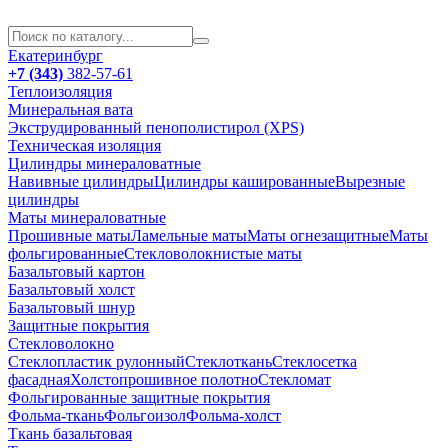
Екатеринбург
+7 (343)
382-57-61
Теплоизоляция
Минеральная вата
Экструдированный пенополистирол (XPS)
Техническая изоляция
Цилиндры минераловатные
Навивные цилиндры
Цилиндры кашированные
Вырезные
цилиндры
Маты минераловатные
Прошивные маты
Ламельные маты
Маты огнезащитные
Маты
фольгированные
Стекловолокнистые маты
Базальтовый картон
Базальтовый холст
Базальтовый шнур
Защитные покрытия
Стекловолокно
Стеклопластик рулонный
Стеклоткань
Стеклосетка
фасадная
Холстопрошивное полотно
Стекломат
Фольгированные защитные покрытия
Фольма-ткань
Фольгоизол
Фольма-холст
Ткань базальтовая