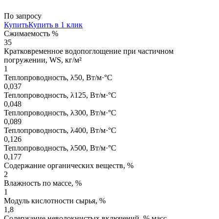
По запросу
Купить
Купить в 1 клик
Сжимаемость %
35
Кратковременное водопоглощение при частичном
погружении, WS, кг/м²
1
Теплопроводность, λ50, Вт/м·°С
0,037
Теплопроводность, λ125, Вт/м·°С
0,048
Теплопроводность, λ300, Вт/м·°С
0,089
Теплопроводность, λ400, Вт/м·°С
0,126
Теплопроводность, λ500, Вт/м·°С
0,177
Содержание органических веществ, %
2
Влажность по массе, %
1
Модуль кислотности сырья, %
1,8
Содержание неволокнистых включений, % масс