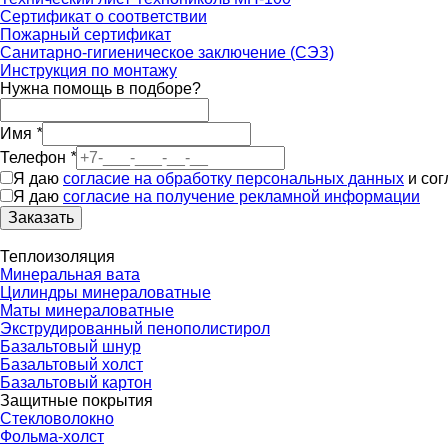
Сертификат о соответствии
Пожарный сертификат
Санитарно-гигиеническое заключение (СЭЗ)
Инструкция по монтажу
Нужна помощь в подборе?
Имя
*
Телефон
*
Я даю
согласие на обработку персональных данных
и со
Я даю
согласие на получение рекламной информации
Заказать
Теплоизоляция
Минеральная вата
Цилиндры минераловатные
Маты минераловатные
Экструдированный пенополистирол
Базальтовый шнур
Базальтовый холст
Базальтовый картон
Защитные покрытия
Стекловолокно
Фольма-холст