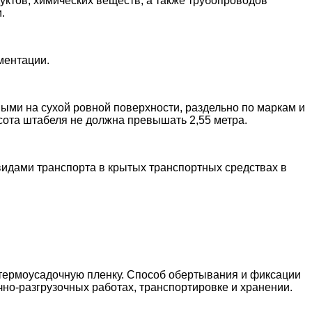
уктов, химических веществ, а также трубопроводов
.
ментации.
ми на сухой ровной поверхности, раздельно по маркам и
сота штабеля не должна превышать 2,55 метра.
видами транспорта в крытых транспортных средствах в
 термоусадочную пленку. Способ обертывания и фиксации
но-разгрузочных работах, транспортировке и хранении.