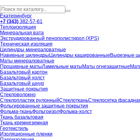
Екатеринбург
+7 (343)
382-57-61
Теплоизоляция
Минеральная вата
Экструдированный пенополистирол (XPS)
Техническая изоляция
Цилиндры минераловатные
Навивные цилиндры
Цилиндры кашированные
Вырезные ц
Маты минераловатные
Прошивные маты
Ламельные маты
Маты огнезащитные
Мат
Базальтовый картон
Базальтовый холст
Базальтовый шнур
Защитные покрытия
Стекловолокно
Стеклопластик рулонный
Стеклоткань
Стеклосетка фасадна
Фольгированные защитные покрытия
Фольма-ткань
Фольгоизол
Фольма-холст
Ткань базальтовая
Ткань кремнеземная
Геотекстиль
Изоляционные пленки
Пароизоляция