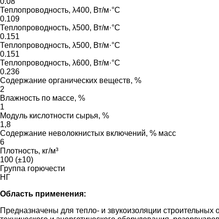
0.08
Теплопроводность, λ400, Вт/м·°С
0.109
Теплопроводность, λ500, Вт/м·°С
0.151
Теплопроводность, λ500, Вт/м·°С
0.151
Теплопроводность, λ600, Вт/м·°С
0.236
Содержание органических веществ, %
2
Влажность по массе, %
1
Модуль кислотности сырья, %
1,8
Содержание неволокнистых включений, % масс
6
Плотность, кг/м³
100 (±10)
Группа горючести
НГ
Область применения:
Предназначены для тепло- и звукоизоляции строительных