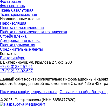
Фольгоизол
Фольма-ткань
Ткань базальтовая
Ткань кремнеземная
Изоляционные пленки
Пароизоляция
Пленка полиэтиленовая
Плёнка полиэтиленовая техническая
Стрейч пленка
Армированная пленка
Пленка пузырчатая
Соединительные ленты
Контакты
Екатеринбург
г. Екатеринбург, ул. Крылова 27, оф. 203
+7 (343) 382-57-61
+7 (912) 28-02-697
Данный сайт носит исключительно информационный характ
офертой, определяемой положениями Статей 435 и 437 гра
Политика конфиденциальности
Согласие на обработку п
© 2025, Спецтеплоком (ИНН 6658477820)