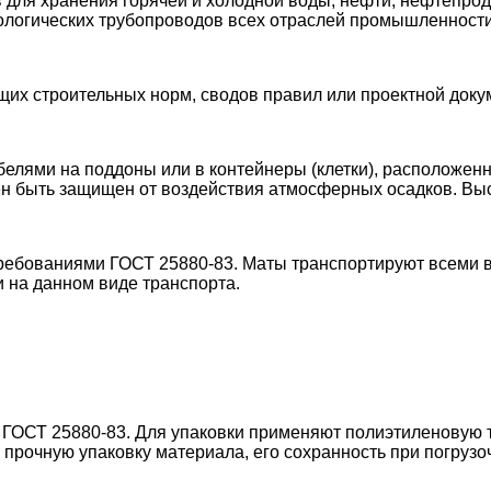
в для хранения горячей и холодной воды, нефти, нефтепрод
нологических трубопроводов всех отраслей промышленности
их строительных норм, сводов правил или проектной доку
ями на поддоны или в контейнеры (клетки), расположенны
ен быть защищен от воздействия атмосферных осадков. Вы
требованиями ГОСТ 25880-83. Маты транспортируют всеми 
 на данном виде транспорта.
и ГОСТ 25880-83. Для упаковки применяют полиэтиленовую
рочную упаковку материала, его сохранность при погрузоч