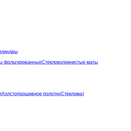
илиндры
ы фольгированные
Стекловолокнистые маты
я
Холстопрошивное полотно
Стекломат