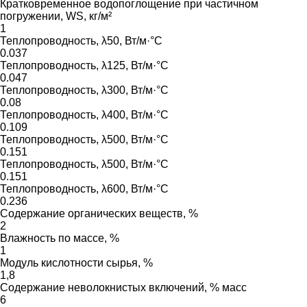
Кратковременное водопоглощение при частичном
погружении, WS, кг/м²
1
Теплопроводность, λ50, Вт/м·°С
0.037
Теплопроводность, λ125, Вт/м·°С
0.047
Теплопроводность, λ300, Вт/м·°С
0.08
Теплопроводность, λ400, Вт/м·°С
0.109
Теплопроводность, λ500, Вт/м·°С
0.151
Теплопроводность, λ500, Вт/м·°С
0.151
Теплопроводность, λ600, Вт/м·°С
0.236
Содержание органических веществ, %
2
Влажность по массе, %
1
Модуль кислотности сырья, %
1,8
Содержание неволокнистых включений, % масс
6