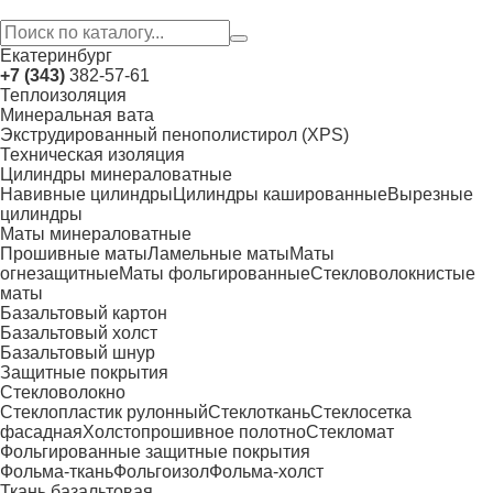
Екатеринбург
+7 (343)
382-57-61
Теплоизоляция
Минеральная вата
Экструдированный пенополистирол (XPS)
Техническая изоляция
Цилиндры минераловатные
Навивные цилиндры
Цилиндры кашированные
Вырезные
цилиндры
Маты минераловатные
Прошивные маты
Ламельные маты
Маты
огнезащитные
Маты фольгированные
Стекловолокнистые
маты
Базальтовый картон
Базальтовый холст
Базальтовый шнур
Защитные покрытия
Стекловолокно
Стеклопластик рулонный
Стеклоткань
Стеклосетка
фасадная
Холстопрошивное полотно
Стекломат
Фольгированные защитные покрытия
Фольма-ткань
Фольгоизол
Фольма-холст
Ткань базальтовая