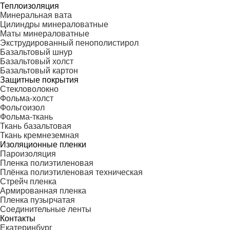
Теплоизоляция
Минеральная вата
Цилиндры минераловатные
Маты минераловатные
Экструдированный пенополистирол
Базальтовый шнур
Базальтовый холст
Базальтовый картон
Защитные покрытия
Стекловолокно
Фольма-холст
Фольгоизол
Фольма-ткань
Ткань базальтовая
Ткань кремнеземная
Изоляционные пленки
Пароизоляция
Пленка полиэтиленовая
Плёнка полиэтиленовая техническая
Стрейч пленка
Армированная пленка
Пленка пузырчатая
Соединительные ленты
Контакты
Екатеринбург