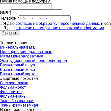
Нужна помощь в подборе?
Имя
*
Телефон
*
Я даю
согласие на обработку персональных данных
и со
Я даю
согласие на получение рекламной информации
Заказать
Теплоизоляция
Минеральная вата
Цилиндры минераловатные
Маты минераловатные
Экструдированный пенополистирол
Базальтовый шнур
Базальтовый холст
Базальтовый картон
Защитные покрытия
Стекловолокно
Фольма-холст
Фольгоизол
Фольма-ткань
Ткань базальтовая
Ткань кремнеземная
Изоляционные пленки