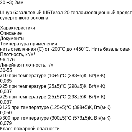
20 +3;-2мм
Шнур базальтовый ШБТизол-20 теплоизоляционный представ
супертонкого волокна.
Характеристики
Описание
Документы
Температура применения
нить стеклянная (С) от -200°С до +450°С, Нить базальтовая
Плотность, кг/м³
96-176
Линейная плотность, г/м
30-55
λ10 при температуре (10±5)°С (283±5)К, Вт/(м·К)
0,035
λ25 при температуре (25±5)°С (298±5)К, Вт/(м·К)
0,037
λ25 при температуре (25±5)°С (298±5)К, Вт/(м·К)
0,037
λ125 при температуре (125±5)°С (398±5)К, Вт/(м·К)
0,050
λ300 при температуре (300±5)°С (573±5)К, Вт/(м·К)
0,079
Класс пожарной опасности