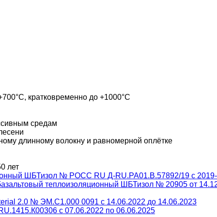
 +700°C, кратковременно до +1000°C
ессивным средам
плесени
нному длинному волокну и равномерной оплётке
0 лет
ионный ШБТизол № РОСС RU Д-RU.PA01.B.57892/19 с 2019-
базальтовый теплоизоляционный ШБТизол № 20905 от 14.1
rial 2.0 № ЭМ.С1.000 0091 с 14.06.2022 до 14.06.2023
.1415.К00306 с 07.06.2022 по 06.06.2025