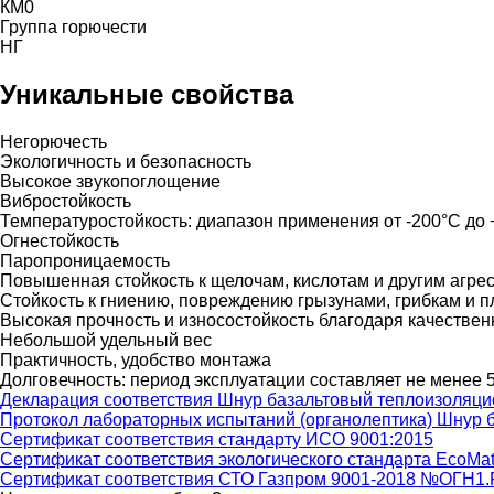
КМ0
Группа горючести
НГ
Уникальные свойства
Негорючесть
Экологичность и безопасность
Высокое звукопоглощение
Вибростойкость
Температуростойкость: диапазон применения от -200°C до
Огнестойкость
Паропроницаемость
Повышенная стойкость к щелочам, кислотам и другим агр
Стойкость к гниению, повреждению грызунами, грибкам и 
Высокая прочность и износостойкость благодаря качестве
Небольшой удельный вес
Практичность, удобство монтажа
Долговечность: период эксплуатации составляет не менее 5
Декларация соответствия Шнур базальтовый теплоизоляц
Протокол лабораторных испытаний (органолептика) Шнур 
Сертификат соответствия стандарту ИСО 9001:2015
Сертификат соответствия экологического стандарта EcoMate
Сертификат соответствия СТО Газпром 9001-2018 №ОГН1.RU