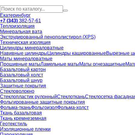
Екатеринбург
+7 (343)
382-57-61
Теплоизоляция
Минеральная вата
Экструдированный пенополистирол (XPS)
Техническая изоляция
Цилиндры минераловатные
Навивные цилиндры
Цилиндры кашированные
Вырезные ц
Маты минераловатные
Прошивные маты
Ламельные маты
Маты огнезащитные
Мат
Базальтовый картон
Базальтовый холст
Базальтовый шнур
Защитные покрытия
Стекловолокно
Стеклопластик рулонный
Стеклоткань
Стеклосетка фасадна
Фольгированные защитные покрытия
Фольма-ткань
Фольгоизол
Фольма-холст
Ткань базальтовая
Ткань кремнеземная
Геотекстиль
Изоляционные пленки
Пароизоляция