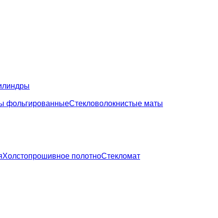
илиндры
ы фольгированные
Стекловолокнистые маты
я
Холстопрошивное полотно
Стекломат