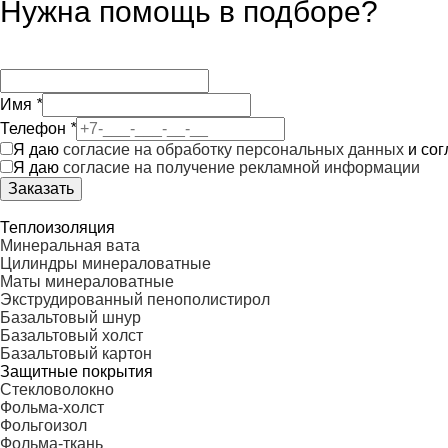
Нужна помощь в подборе?
Имя
*
Телефон
*
Я даю
согласие на обработку персональных данных
и со
Я даю
согласие на получение рекламной информации
Заказать
Теплоизоляция
Минеральная вата
Цилиндры минераловатные
Маты минераловатные
Экструдированный пенополистирол
Базальтовый шнур
Базальтовый холст
Базальтовый картон
Защитные покрытия
Стекловолокно
Фольма-холст
Фольгоизол
Фольма-ткань