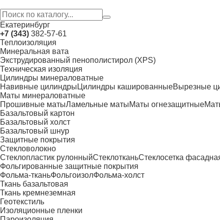
Екатеринбург
+7 (343)
382-57-61
Теплоизоляция
Минеральная вата
Экструдированный пенополистирол (XPS)
Техническая изоляция
Цилиндры минераловатные
Навивные цилиндры
Цилиндры кашированные
Вырезные ц
Маты минераловатные
Прошивные маты
Ламельные маты
Маты огнезащитные
Мат
Базальтовый картон
Базальтовый холст
Базальтовый шнур
Защитные покрытия
Стекловолокно
Стеклопластик рулонный
Стеклоткань
Стеклосетка фасадна
Фольгированные защитные покрытия
Фольма-ткань
Фольгоизол
Фольма-холст
Ткань базальтовая
Ткань кремнеземная
Геотекстиль
Изоляционные пленки
Пароизоляция