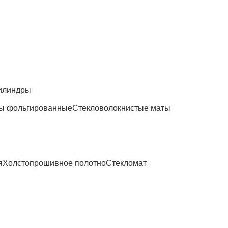
илиндры
ы фольгированные
Стекловолокнистые маты
я
Холстопрошивное полотно
Стекломат